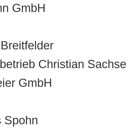
ann GmbH
Breitfelder
betrieb Christian Sachse
eier GmbH
s Spohn