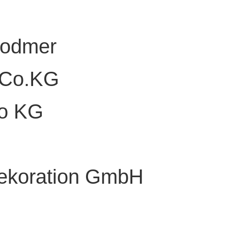
Bodmer
 Co.KG
Co KG
ekoration GmbH