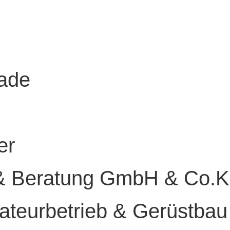
g
ade
er
 & Beratung GmbH & Co.
teurbetrieb & Gerüstbau