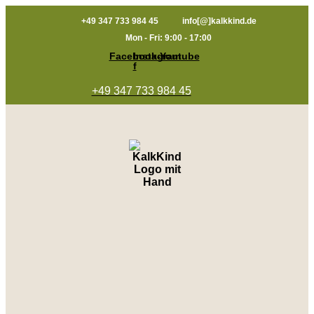
Zum
+49 347 733 984 45
info[@]kalkkind.de
Inhalt
springen
Mon - Fri: 9:00 - 17:00
Facebook-
Instagram
Youtube
f
+49 347 733 984 45