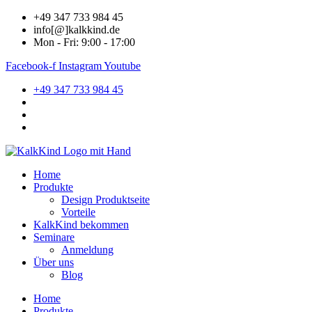
Zum
+49 347 733 984 45
Inhalt
info[@]kalkkind.de
springen
Mon - Fri: 9:00 - 17:00
Facebook-f
Instagram
Youtube
+49 347 733 984 45
Home
Produkte
Design Produktseite
Vorteile
KalkKind bekommen
Seminare
Anmeldung
Über uns
Blog
Home
Produkte