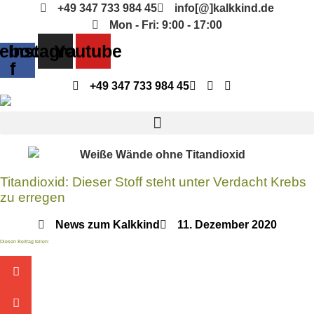
Zum
+49 347 733 984 45
info[@]kalkkind.de
Inhalt
Mon - Fri: 9:00 - 17:00
springen
ebook-
Instagram
Youtube
f
+49 347 733 984 45
Titandioxid: Dieser Stoff steht unter Verdacht Krebs
zu erregen
News zum Kalkkind
11. Dezember 2020
Diesen Beitrag teilen: